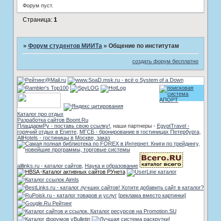
Форум пуст.
Страница:
1
»
Форум студентов МИИТа
»
Общение по институтам
создать форум бесплатно
Каталог про отдых
Разработка сайтов Boont.Ru
ПлацдармРу - поставь свою ссылку!
, наши партнеры -
EgyptTravel -
горячий отдых в Египте
,
МГСБ - бронирование в гостиницах Петербурга
,
AllHotels - гостиницы в Москве, заказ
alllinks.ru - каталог сайтов
,
Наука и образование
[реклама вместо картинки]