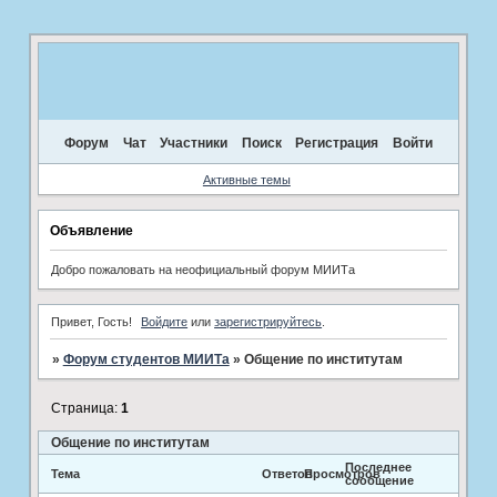
Форум
Чат
Участники
Поиск
Регистрация
Войти
Активные темы
Объявление
Добро пожаловать на неофициальный форум МИИТа
Привет, Гость!
Войдите
или
зарегистрируйтесь
.
»
Форум студентов МИИТа
»
Общение по институтам
Страница:
1
Общение по институтам
Последнее
Тема
Ответов
Просмотров
сообщение