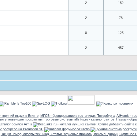
2
152
2
78
0
125
2
457
- горячий отдых в Египте
,
МГСБ - бронирование в гостиницах Петербурга
,
AllHotels - г
alllinks.ru - каталог сайтов
,
Наука и обр