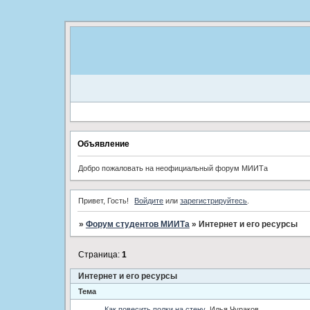
Объявление
Добро пожаловать на неофициальный форум МИИТа
Привет, Гость!
Войдите
или
зарегистрируйтесь
.
»
Форум студентов МИИТа
»
Интернет и его ресурсы
Страница:
1
Интернет и его ресурсы
Тема
Как повесить полки на стену
Илья Чураков