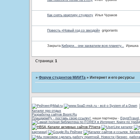
Как снять квартиру студенту
Илья Чураков
Повесть «Новый год со звездой»
grigoriants
Закрыта
Киборги... они захватили всю планету...
Иришка
Страница:
1
»
Форум студентов МИИТа
»
Интернет и его ресурсы
Каталог про отдых
Разработка сайтов Boont.Ru
ПлацдармРу - поставь свою ссылку!
, наши партнеры -
EgyptTravel 
картинки]